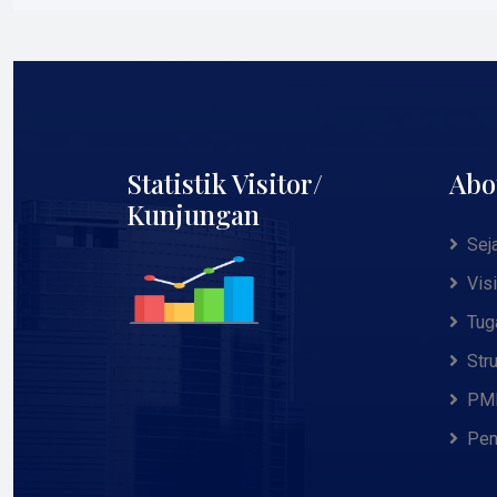
Statistik Visitor/
Abo
Kunjungan
Sej
Vis
Tug
Str
PMB
Pen