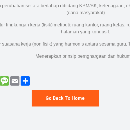
 perubahan secara bertahap dibidang KBM/BK, ketenagaan, ek
(dana masyarakat)
r lingkungan kerja (fisik) meliputi: ruang kantor, ruang kelas,
halaman yang kondusif.
 suasana kerja (non fisik) yang harmonis antara sesama guru
Menerapkan prinsip pernghargaan dan huku
enger
Gmail
Message
Email
Share
Go Back To Home