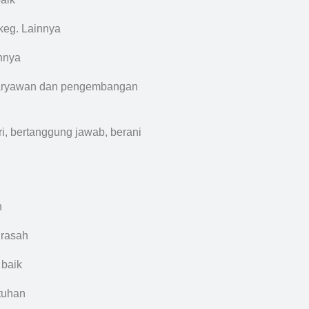
keg. Lainnya
innya
a karyawan dan pengembangan
iri, bertanggung jawab, berani
h
drasah
 baik
tuhan