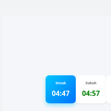
Imsak
Subuh
04:47
04:57