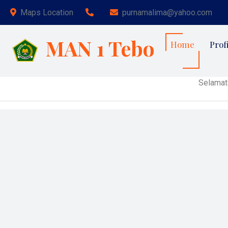
Maps Location
purnamalima@yahoo.com
MAN 1 Tebo
Home
Profi
Selamat Datang