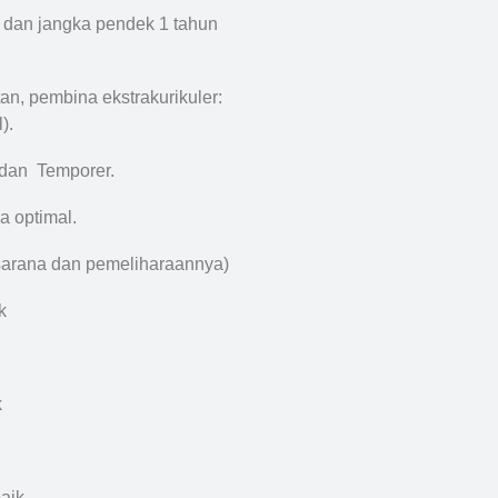
 dan jangka pendek 1 tahun
an, pembina ekstrakurikuler:
).
 dan Temporer.
a optimal.
sarana dan pemeliharaannya)
k
k
baik