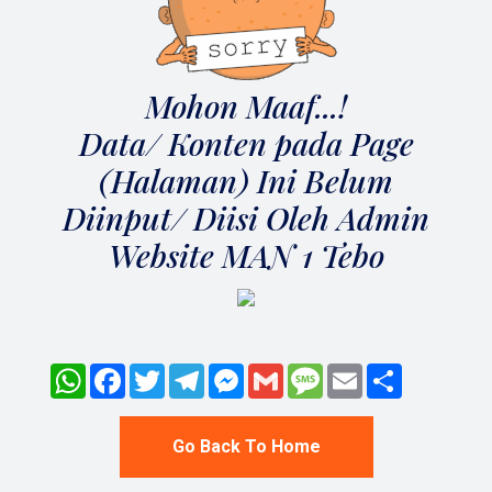
Mohon Maaf...!
Data/ Konten pada Page
(Halaman) Ini Belum
Diinput/ Diisi Oleh Admin
Website MAN 1 Tebo
WhatsApp
Facebook
Twitter
Telegram
Messenger
Gmail
Message
Email
Share
Go Back To Home