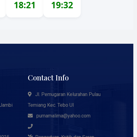
18:21
19:32
Contact Info
Jl. Pemugaran Kelurahan Pulau
 Jambi
Temiang Kec. Tebo Ul
purnamalima@yahoo.com