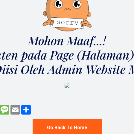
Mohon Maaf...!
ten pada Page (Halaman)
iisi Oleh Admin Website
enger
Gmail
Message
Email
Share
Go Back To Home