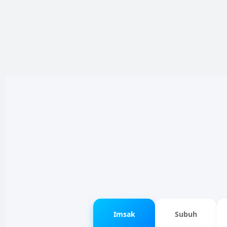
Imsak
Subuh