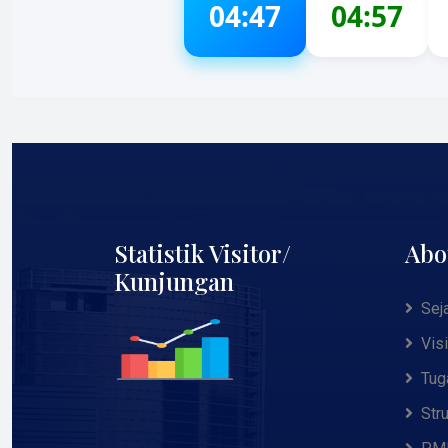
04:47
04:57
Statistik Visitor/
Abo
Kunjungan
Sej
Vis
Tug
Str