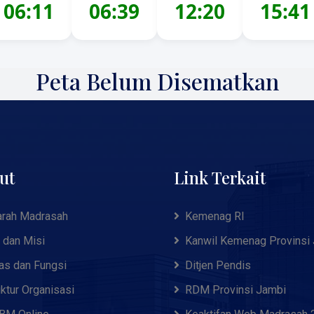
06:11
06:39
12:20
15:41
Peta Belum Disematkan
ut
Link Terkait
arah Madrasah
Kemenag RI
i dan Misi
Kanwil Kemenag Provinsi
as dan Fungsi
Ditjen Pendis
uktur Organisasi
RDM Provinsi Jambi