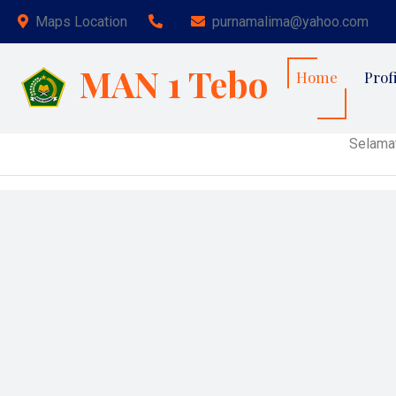
Maps Location
purnamalima@yahoo.com
MAN 1 Tebo
Home
Profi
Selamat Dat