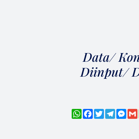
Data/ Kon
Diinput/ D
WhatsApp
Facebook
Twitter
Telegram
Mess